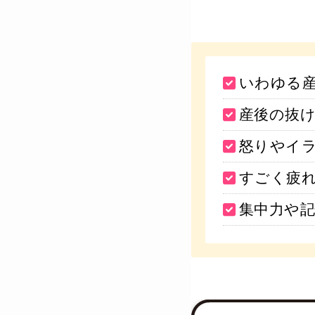
いわゆる
産後の抜
怒りやイ
すごく疲
集中力や