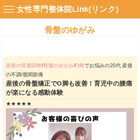
女性専門整体院Link(リンク)
骨盤のゆがみ
産後の骨盤調整
/
骨盤のゆがみ
/
O脚
でお悩みの20代 産後
の不調/股関節痛
産後の骨盤矯正でO脚も改善！育児中の腰痛
が楽になる感動体験
★★★★★