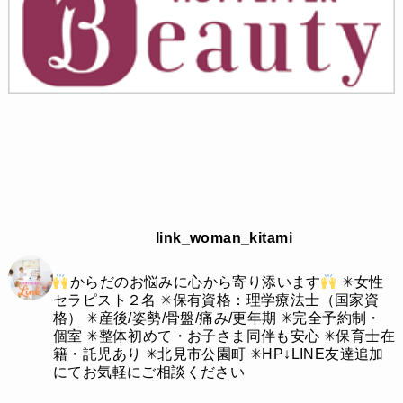
link_woman_kitami
からだのお悩みに心から寄り添います
✳︎女性
セラピスト２名
✳︎保有資格：理学療法士（国家資
格）
✳︎産後/姿勢/骨盤/痛み/更年期
✳︎完全予約制・
個室
✳︎整体初めて・お子さま同伴も安心
✳︎保育士在
籍・託児あり
✳︎北見市公園町
✳︎HP↓LINE友達追加
にてお気軽にご相談ください