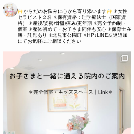
からだのお悩みに心から寄り添います
✳︎女性
セラピスト２名
✳︎保有資格：理学療法士（国家資
格）
✳︎産後/姿勢/骨盤/痛み/更年期
✳︎完全予約制・
個室
✳︎整体初めて・お子さま同伴も安心
✳︎保育士在
籍・託児あり
✳︎北見市公園町
✳︎HP↓LINE友達追加
にてお気軽にご相談ください