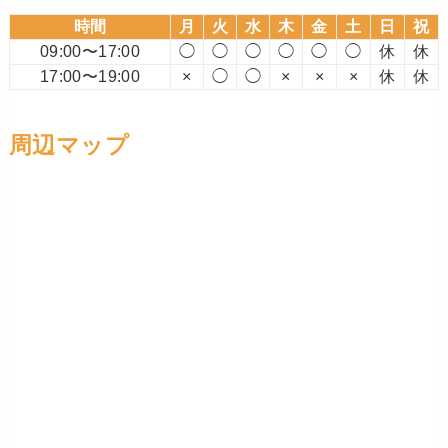
時間
月
火
水
木
金
土
日
祝
09:00〜17:00
◯
◯
◯
◯
◯
◯
休
休
17:00〜19:00
×
◯
◯
×
×
×
休
休
周辺マップ