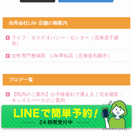
合同会社Life 店舗の御案内
ライフ・オステオパシー・センター（北海道千歳
市）
女性専門整体院 Life琴似店（北海道札幌市）
ブログ一覧
【院内のご案内】お子様連れで通える｜完全個室・
キッズスペースのご案内
2026年8月7日
おうちでできる赤ちゃんのマッサージ｜はじめての
タッチケア５つ
2026年8月4日