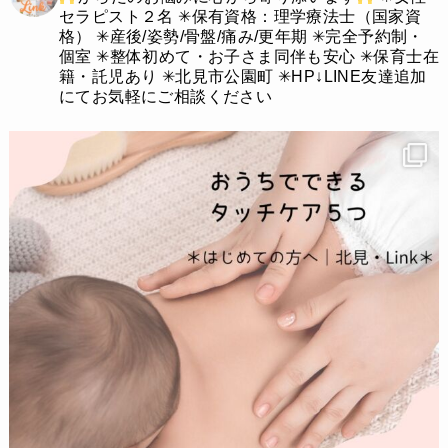
セラピスト２名
✳︎保有資格：理学療法士（国家資
格）
✳︎産後/姿勢/骨盤/痛み/更年期
✳︎完全予約制・
個室
✳︎整体初めて・お子さま同伴も安心
✳︎保育士在
籍・託児あり
✳︎北見市公園町
✳︎HP↓LINE友達追加
にてお気軽にご相談ください